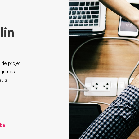
lin
 de projet
 grands
suis
.
.be