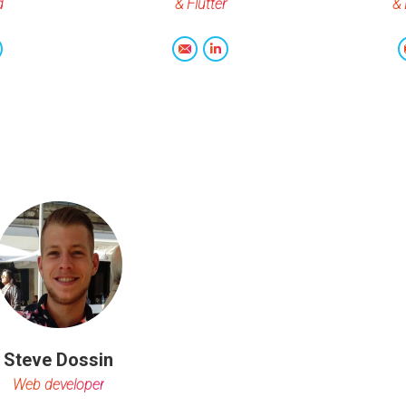
d
& Flutter
& 
inkedIn
E-
LinkedIn
mail
Steve Dossin
Web developer