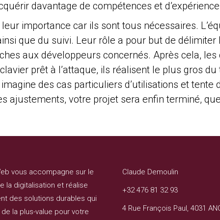
cquérir davantage de compétences et d’expérience
t leur importance car ils sont tous nécessaires. L’é
ainsi que du suivi. Leur rôle a pour but de délimiter
tâches aux développeurs concernés. Après cela, les 
lavier prêt à l’attaque, ils réalisent le plus gros du 
magine des cas particuliers d’utilisations et tente 
s ajustements, votre projet sera enfin terminé, quell
eb vous accompagne sur le
Claude Demoulin
 la digitalisation et réalise
+32 476 81 32 93
t des solutions durables qui
4 Rue François Paul, 4031 A
de la plus-value pour votre