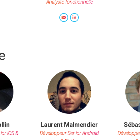
Analyste fonctionnelle
E-
LinkedIn
mail
e
llin
Laurent Malmendier
Sébas
ior iOS &
Développeur Senior Android
Développe