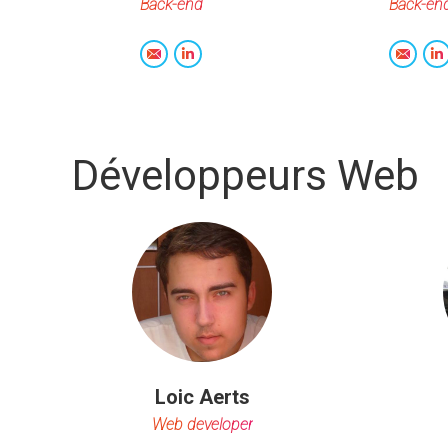
Back-end
Back-en
E-
LinkedIn
E-
L
mail
mail
Développeurs Web
Loic Aerts
Web developer