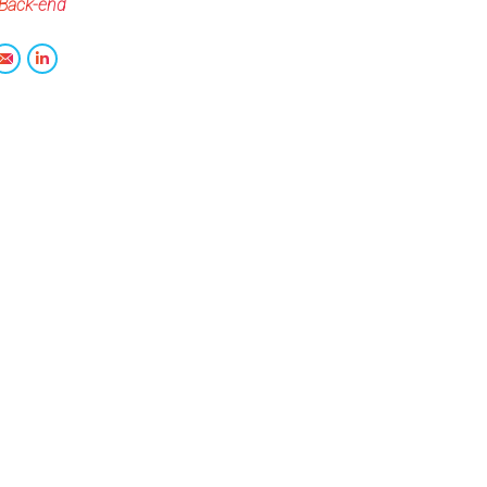
Back-end
E-
LinkedIn
mail