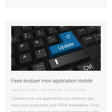
Faire évoluer mon application mobile
Application mobile
Par
intotheweb
30 mars 2020
L’évolution de vos applications Les solutions que
nous vous proposons sont 100 % modulables. C’est