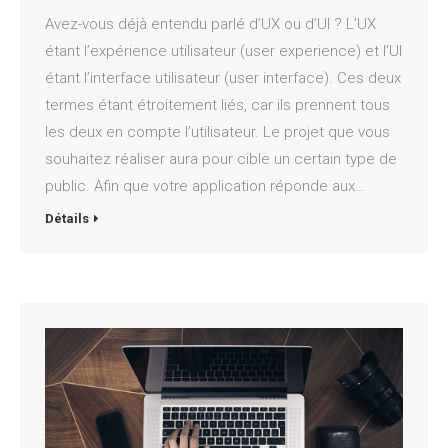
Avez-vous déjà entendu parlé d’UX ou d’UI ? L’UX
étant l’expérience utilisateur (user experience) et l’UI
étant l’interface utilisateur (user interface). Ces deux
termes étant étroitement liés, car ils prennent tous
les deux en compte l’utilisateur. Le projet que vous
souhaitez réaliser aura pour cible un certain type de
public. Afin que votre application réponde aux…
Détails