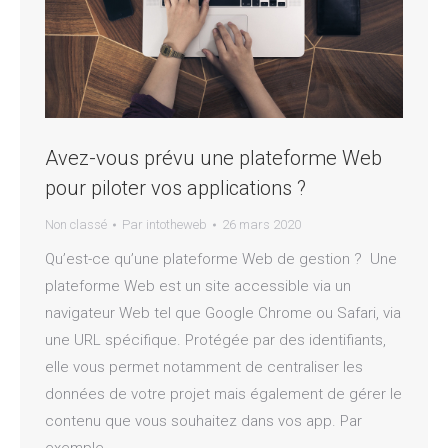
Avez-vous prévu une plateforme Web
pour piloter vos applications ?
Non classé
Par
intotheweb
26 mars 2020
Qu’est-ce qu’une plateforme Web de gestion ? Une
plateforme Web est un site accessible via un
navigateur Web tel que Google Chrome ou Safari, via
une URL spécifique. Protégée par des identifiants,
elle vous permet notamment de centraliser les
données de votre projet mais également de gérer le
contenu que vous souhaitez dans vos app. Par