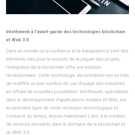
Intotheweb à l’avant-garde des technologies blockchain
et Web 3.0
Dans un monde où la confiance et la transparence sont des
éléments clés pour la réussite de la plupart des projets,
l’intégration de la blockchain offre une solution
révolutionnaire. Cette technologie décentralisée est en train
de redéfinir un bon nombre de cas d’usage des industries
en offrant de nouvelles possibilités. Intotheweb, spécialisée
dans le développement d’applications mobiles et Web, est
en première ligne de cette révolution technologique et
consacre du temps, depuis maintenant 2 ans, à la création
de services innovants dans le domaine de la blockchain et
du Web 3.0.